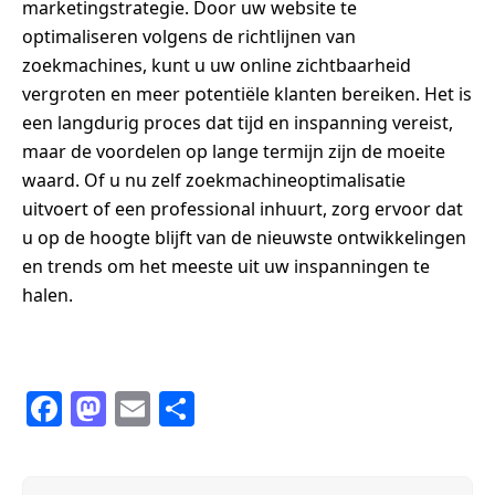
marketingstrategie. Door uw website te
optimaliseren volgens de richtlijnen van
zoekmachines, kunt u uw online zichtbaarheid
vergroten en meer potentiële klanten bereiken. Het is
een langdurig proces dat tijd en inspanning vereist,
maar de voordelen op lange termijn zijn de moeite
waard. Of u nu zelf zoekmachineoptimalisatie
uitvoert of een professional inhuurt, zorg ervoor dat
u op de hoogte blijft van de nieuwste ontwikkelingen
en trends om het meeste uit uw inspanningen te
halen.
F
M
E
S
a
a
m
h
c
st
ail
ar