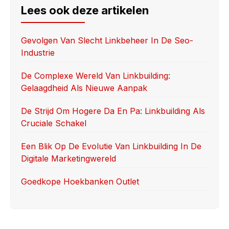
e
o
e
Lees ook deze artikelen
b
d
o
o
Gevolgen Van Slecht Linkbeheer In De Seo-
Industrie
o
n
k
De Complexe Wereld Van Linkbuilding:
Gelaagdheid Als Nieuwe Aanpak
De Strijd Om Hogere Da En Pa: Linkbuilding Als
Cruciale Schakel
Een Blik Op De Evolutie Van Linkbuilding In De
Digitale Marketingwereld
Goedkope Hoekbanken Outlet