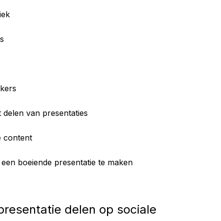
iek
ms
kers
t delen van presentaties
e content
m een boeiende presentatie te maken
presentatie delen op sociale