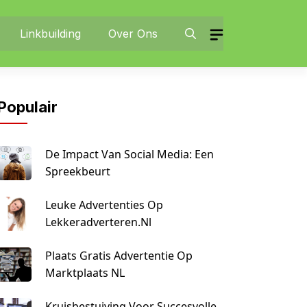
Linkbuilding
Over Ons
Populair
De Impact Van Social Media: Een
Spreekbeurt
Leuke Advertenties Op
Lekkeradverteren.nl
Plaats Gratis Advertentie Op
Marktplaats NL
Kruisbestuiving Voor Succesvolle