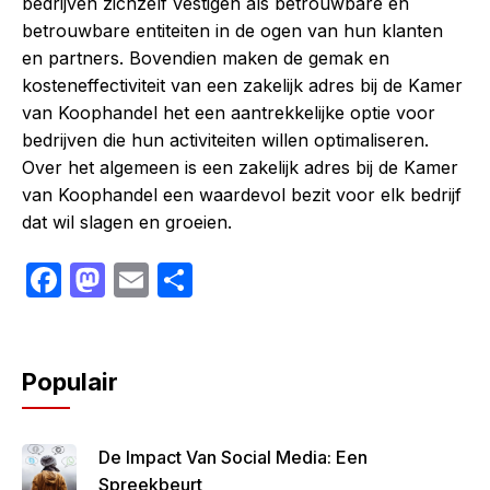
bedrijven zichzelf vestigen als betrouwbare en
betrouwbare entiteiten in de ogen van hun klanten
en partners. Bovendien maken de gemak en
kosteneffectiviteit van een zakelijk adres bij de Kamer
van Koophandel het een aantrekkelijke optie voor
bedrijven die hun activiteiten willen optimaliseren.
Over het algemeen is een zakelijk adres bij de Kamer
van Koophandel een waardevol bezit voor elk bedrijf
dat wil slagen en groeien.
F
M
E
S
a
a
m
h
c
st
ail
ar
e
o
e
Populair
b
d
o
o
De Impact Van Social Media: Een
o
n
Spreekbeurt