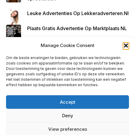
k
Leuke Advertenties Op Lekkeradverteren.nl
Plaats Gratis Advertentie Op Marktplaats NL
Kruisbestuiving Voor Succesvolle Marketing
Manage Cookie Consent
Om de beste ervaringen te bieden, gebruiken we technologieën
zoals cookies om apparaatinformatie op te slaan en/of te bekijken.
Door toestemming te geven voor deze technologieën kunnen we
gegevens zoals surfgedrag of unieke ID's op deze site verwerken.
Het niet instemmen of intrekken van toestemming kan een negatief
effect hebben op bepaalde kenmerken en functies.
Accept
Deny
info@huisjehip.nl | © 2026
View preferences
Privacy Policy
|
Contact