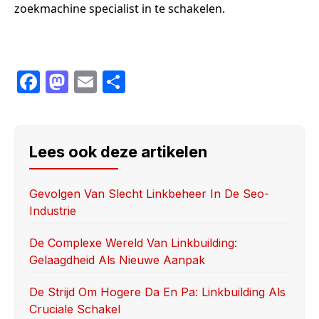
zoekmachine specialist in te schakelen.
F
M
E
S
a
a
m
h
c
st
ail
ar
e
o
e
Lees ook deze artikelen
b
d
o
o
Gevolgen Van Slecht Linkbeheer In De Seo-
Industrie
o
n
k
De Complexe Wereld Van Linkbuilding:
Gelaagdheid Als Nieuwe Aanpak
De Strijd Om Hogere Da En Pa: Linkbuilding Als
Cruciale Schakel