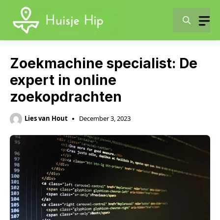
Skip
to
content
Zoekmachine specialist: De
expert in online
zoekopdrachten
Lies van Hout
December 3, 2023