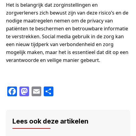
Het is belangrijk dat zorginstellingen en
zorgverleners zich bewust zijn van deze risico’s en de
nodige maatregelen nemen om de privacy van
patiënten te beschermen en betrouwbare informatie
te verstrekken. Social media gebruik in de zorg kan
een nieuw tijdperk van verbondenheid en zorg
mogelijk maken, maar het is essentieel dat dit op een
verantwoorde en veilige manier gebeurt.
F
M
E
S
a
a
m
h
c
st
ail
ar
e
o
e
Lees ook deze artikelen
b
d