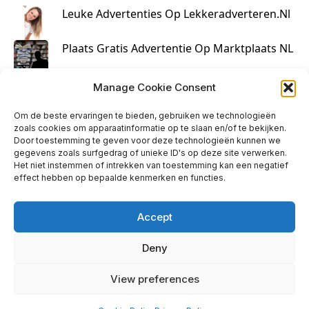
Leuke Advertenties Op Lekkeradverteren.nl
Plaats Gratis Advertentie Op Marktplaats NL
Kruisbestuiving Voor Succesvolle Marketing
Manage Cookie Consent
Om de beste ervaringen te bieden, gebruiken we technologieën
zoals cookies om apparaatinformatie op te slaan en/of te bekijken.
Door toestemming te geven voor deze technologieën kunnen we
gegevens zoals surfgedrag of unieke ID's op deze site verwerken.
Het niet instemmen of intrekken van toestemming kan een negatief
effect hebben op bepaalde kenmerken en functies.
Accept
Deny
info@huisjehip.nl | © 2026
View preferences
Privacy Policy
|
Contact