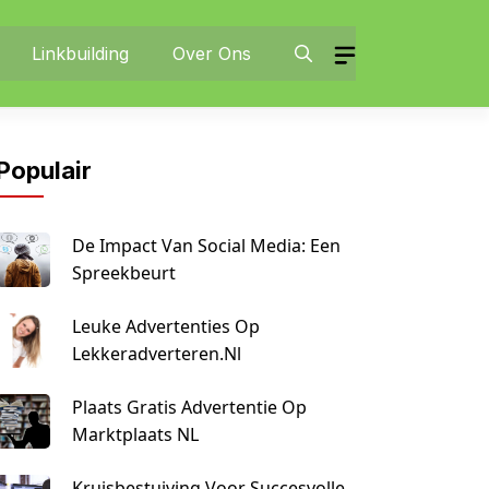
Linkbuilding
Over Ons
Populair
De Impact Van Social Media: Een
Spreekbeurt
Leuke Advertenties Op
Lekkeradverteren.nl
Plaats Gratis Advertentie Op
Marktplaats NL
Kruisbestuiving Voor Succesvolle