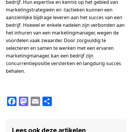
bedrijf. Hun expertise en kennis op het gebied van
marketingstrategieën en -tactieken kunnen een
aanzienlijke bijdrage leveren aan het succes van een
bedrijf. Hoewel er enkele nadelen zijn verbonden aan
het inhuren van een marketingmanager, wegen de
voordelen vaak zwaarder. Door zorgvuldig te
selecteren en samen te werken met een ervaren
marketingmanager, kan een bedrijf zijn
concurrentiepositie versterken en langdurig succes
behalen.
F
M
E
S
a
a
m
h
c
st
ail
ar
e
o
e
Lees ook deze artikelen