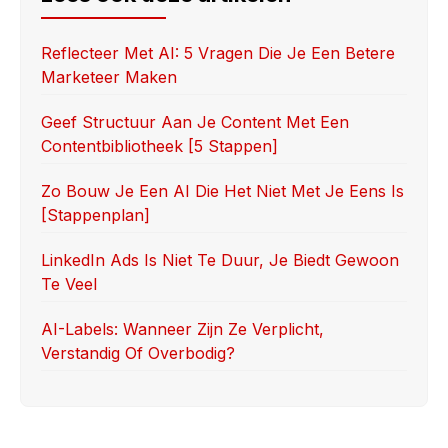
b
d
o
o
Reflecteer Met AI: 5 Vragen Die Je Een Betere
Marketeer Maken
o
n
k
Geef Structuur Aan Je Content Met Een
Contentbibliotheek [5 Stappen]
Zo Bouw Je Een AI Die Het Niet Met Je Eens Is
[stappenplan]
LinkedIn Ads Is Niet Te Duur, Je Biedt Gewoon
Te Veel
AI-Labels: Wanneer Zijn Ze Verplicht,
Verstandig Of Overbodig?