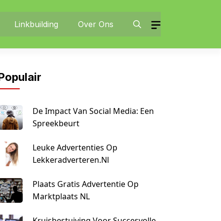
Linkbuilding
Over Ons
Populair
De Impact Van Social Media: Een
Spreekbeurt
Leuke Advertenties Op
Lekkeradverteren.nl
Plaats Gratis Advertentie Op
Marktplaats NL
Kruisbestuiving Voor Succesvolle