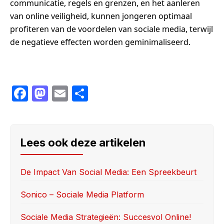
communicatie, regels en grenzen, en het aanleren
van online veiligheid, kunnen jongeren optimaal
profiteren van de voordelen van sociale media, terwijl
de negatieve effecten worden geminimaliseerd.
F
M
E
S
a
a
m
h
c
st
ail
ar
e
o
e
Lees ook deze artikelen
b
d
o
o
De Impact Van Social Media: Een Spreekbeurt
o
n
Sonico – Sociale Media Platform
k
Sociale Media Strategieën: Succesvol Online!