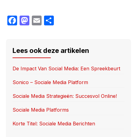
F
M
E
S
a
a
m
h
c
st
ail
ar
e
o
e
Lees ook deze artikelen
b
d
o
o
De Impact Van Social Media: Een Spreekbeurt
o
n
Sonico – Sociale Media Platform
k
Sociale Media Strategieën: Succesvol Online!
Sociale Media Platforms
Korte Titel: Sociale Media Berichten