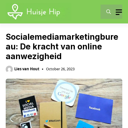
Skip
to
content
Socialemediamarketingbure
au: De kracht van online
aanwezigheid
Lies van Hout
October 26, 2023