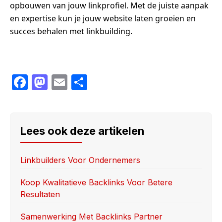
opbouwen van jouw linkprofiel. Met de juiste aanpak
en expertise kun je jouw website laten groeien en
succes behalen met linkbuilding.
F
M
E
S
a
a
m
h
c
st
ail
ar
e
o
e
Lees ook deze artikelen
b
d
o
o
Linkbuilders Voor Ondernemers
o
n
Koop Kwalitatieve Backlinks Voor Betere
k
Resultaten
Samenwerking Met Backlinks Partner