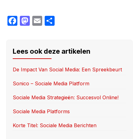
F
M
E
S
a
a
m
h
c
st
ail
ar
e
o
e
Lees ook deze artikelen
b
d
o
o
De Impact Van Social Media: Een Spreekbeurt
o
n
Sonico – Sociale Media Platform
k
Sociale Media Strategieën: Succesvol Online!
Sociale Media Platforms
Korte Titel: Sociale Media Berichten