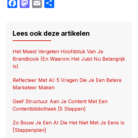
F
M
E
S
a
a
m
h
c
st
ail
ar
e
o
e
Lees ook deze artikelen
b
d
o
o
Het Meest Vergeten Hoofdstuk Van Je
Brandbook (en Waarom Het Juist Nu Belangrijk
o
n
Is)
k
Reflecteer Met AI: 5 Vragen Die Je Een Betere
Marketeer Maken
Geef Structuur Aan Je Content Met Een
Contentbibliotheek [5 Stappen]
Zo Bouw Je Een AI Die Het Niet Met Je Eens Is
[stappenplan]