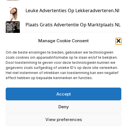
Leuke Advertenties Op Lekkeradverteren.nl
Plaats Gratis Advertentie Op Marktplaats NL
Kruisbestuiving Voor Succesvolle Marketing
Manage Cookie Consent
Om de beste ervaringen te bieden, gebruiken we technologieën
zoals cookies om apparaatinformatie op te slaan en/of te bekijken.
Door toestemming te geven voor deze technologieën kunnen we
gegevens zoals surfgedrag of unieke ID's op deze site verwerken.
Het niet instemmen of intrekken van toestemming kan een negatief
effect hebben op bepaalde kenmerken en functies.
Accept
Deny
info@huisjehip.nl | © 2026
View preferences
Privacy Policy
|
Contact