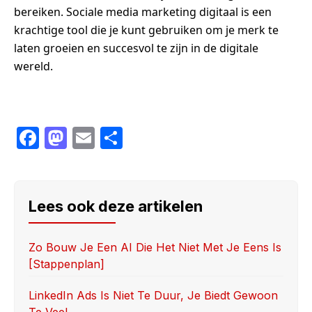
bereiken. Sociale media marketing digitaal is een
krachtige tool die je kunt gebruiken om je merk te
laten groeien en succesvol te zijn in de digitale
wereld.
F
M
E
S
a
a
m
h
c
st
ail
ar
e
o
e
Lees ook deze artikelen
b
d
o
o
Zo Bouw Je Een AI Die Het Niet Met Je Eens Is
[stappenplan]
o
n
k
LinkedIn Ads Is Niet Te Duur, Je Biedt Gewoon
Te Veel