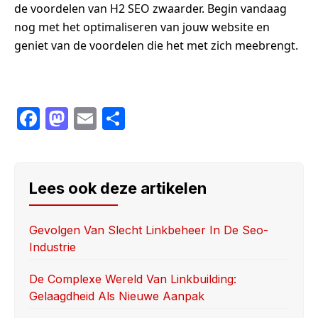
de voordelen van H2 SEO zwaarder. Begin vandaag
nog met het optimaliseren van jouw website en
geniet van de voordelen die het met zich meebrengt.
F
M
E
S
a
a
m
h
c
st
ail
ar
e
o
e
Lees ook deze artikelen
b
d
o
o
Gevolgen Van Slecht Linkbeheer In De Seo-
Industrie
o
n
k
De Complexe Wereld Van Linkbuilding:
Gelaagdheid Als Nieuwe Aanpak