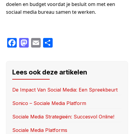
doelen en budget voordat je besluit om met een
sociaal media bureau samen te werken.
F
M
E
S
a
a
m
h
c
st
ail
ar
e
o
e
Lees ook deze artikelen
b
d
o
o
De Impact Van Social Media: Een Spreekbeurt
o
n
Sonico – Sociale Media Platform
k
Sociale Media Strategieën: Succesvol Online!
Sociale Media Platforms