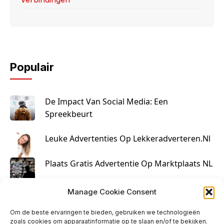
Populair
De Impact Van Social Media: Een
Spreekbeurt
Leuke Advertenties Op Lekkeradverteren.nl
Plaats Gratis Advertentie Op Marktplaats NL
Kruisbestuiving Voor Succesvolle Marketing
Manage Cookie Consent
Om de beste ervaringen te bieden, gebruiken we technologieën
zoals cookies om apparaatinformatie op te slaan en/of te bekijken.