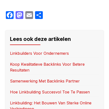
F
M
E
S
a
a
m
h
c
st
ail
ar
e
o
e
Lees ook deze artikelen
b
d
o
o
Linkbuilders Voor Ondernemers
o
n
Koop Kwalitatieve Backlinks Voor Betere
k
Resultaten
Samenwerking Met Backlinks Partner
Hoe Linkbuilding Succesvol Toe Te Passen
Linkbuilding: Het Bouwen Van Sterke Online
Verbindingen