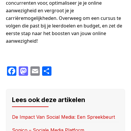
concurrenten voor, optimaliseer je je online
aanwezigheid en vergroot je je
carrièremogelijkheden. Overweeg om een cursus te
volgen die past bij je leerdoelen en budget, en zet de
eerste stap naar het boosten van jouw online
aanwezigheid!
F
M
E
S
a
a
m
h
c
st
ail
ar
e
o
e
Lees ook deze artikelen
b
d
o
o
De Impact Van Social Media: Een Spreekbeurt
o
n
Sonico – Sociale Media Platform