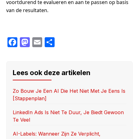
voortdurend te evalueren en aan te passen op basis
van de resultaten.
F
M
E
S
a
a
m
h
c
st
ail
ar
e
o
e
Lees ook deze artikelen
b
d
o
o
Zo Bouw Je Een AI Die Het Niet Met Je Eens Is
[stappenplan]
o
n
k
LinkedIn Ads Is Niet Te Duur, Je Biedt Gewoon
Te Veel
AI-Labels: Wanneer Zijn Ze Verplicht,