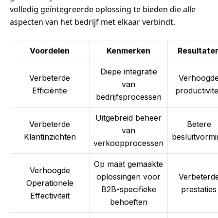
volledig geïntegreerde oplossing te bieden die alle
aspecten van het bedrijf met elkaar verbindt.
Voordelen
Kenmerken
Resultate
Diepe integratie
Verbeterde
Verhoogd
van
Efficiëntie
productivite
bedrijfsprocessen
Uitgebreid beheer
Verbeterde
Betere
van
Klantinzichten
besluitvorm
verkoopprocessen
Op maat gemaakte
Verhoogde
oplossingen voor
Verbeterd
Operationele
B2B-specifieke
prestaties
Effectiviteit
behoeften