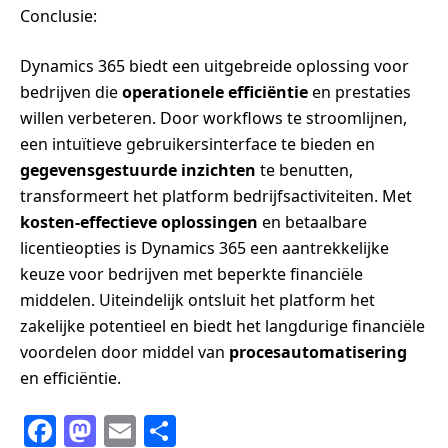
Conclusie:
Dynamics 365 biedt een uitgebreide oplossing voor
bedrijven die
operationele efficiëntie
en prestaties
willen verbeteren. Door workflows te stroomlijnen,
een intuïtieve gebruikersinterface te bieden en
gegevensgestuurde inzichten
te benutten,
transformeert het platform bedrijfsactiviteiten. Met
kosten-effectieve oplossingen
en betaalbare
licentieopties is Dynamics 365 een aantrekkelijke
keuze voor bedrijven met beperkte financiële
middelen. Uiteindelijk ontsluit het platform het
zakelijke potentieel en biedt het langdurige financiële
voordelen door middel van
procesautomatisering
en efficiëntie.
F
M
E
S