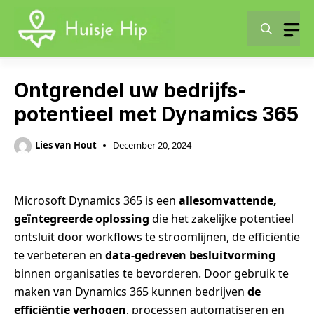
Skip
to
content
Ontgrendel uw bedrijfs-
potentieel met Dynamics 365
Lies van Hout
December 20, 2024
Microsoft Dynamics 365 is een
allesomvattende,
geïntegreerde oplossing
die het zakelijke potentieel
ontsluit door workflows te stroomlijnen, de efficiëntie
te verbeteren en
data-gedreven besluitvorming
binnen organisaties te bevorderen. Door gebruik te
maken van Dynamics 365 kunnen bedrijven
de
efficiëntie verhogen
, processen automatiseren en