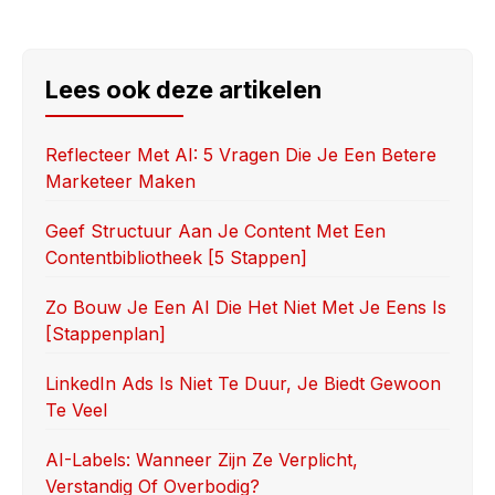
a
a
m
h
c
st
ail
ar
e
o
e
Lees ook deze artikelen
b
d
o
o
Reflecteer Met AI: 5 Vragen Die Je Een Betere
Marketeer Maken
o
n
k
Geef Structuur Aan Je Content Met Een
Contentbibliotheek [5 Stappen]
Zo Bouw Je Een AI Die Het Niet Met Je Eens Is
[stappenplan]
LinkedIn Ads Is Niet Te Duur, Je Biedt Gewoon
Te Veel
AI-Labels: Wanneer Zijn Ze Verplicht,
Verstandig Of Overbodig?