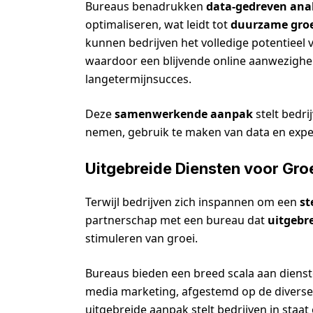
Bureaus benadrukken
data-gedreven ana
optimaliseren, wat leidt tot
duurzame groe
kunnen bedrijven het volledige potentiee
waardoor een blijvende online aanwezigheid
langetermijnsucces.
Deze
samenwerkende aanpak
stelt bedri
nemen, gebruik te maken van data en exp
Uitgebreide Diensten voor Gro
Terwijl bedrijven zich inspannen om een
st
partnerschap met een bureau dat
uitgebr
stimuleren van groei.
Bureaus bieden een breed scala aan diens
media marketing, afgestemd op de diverse 
uitgebreide aanpak stelt bedrijven in staa