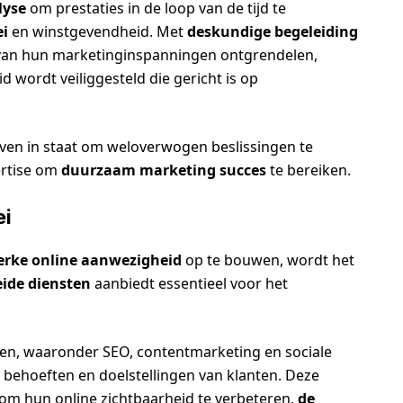
lyse
om prestaties in de loop van de tijd te
i
en winstgevendheid. Met
deskundige begeleiding
l van hun marketinginspanningen ontgrendelen,
 wordt veiliggesteld die gericht is op
jven in staat om weloverwogen beslissingen te
ertise om
duurzaam marketing succes
te bereiken.
ei
erke online aanwezigheid
op te bouwen, wordt het
eide diensten
aanbiedt essentieel voor het
ten, waaronder SEO, contentmarketing en sociale
behoeften en doelstellingen van klanten. Deze
t om hun online zichtbaarheid te verbeteren,
de