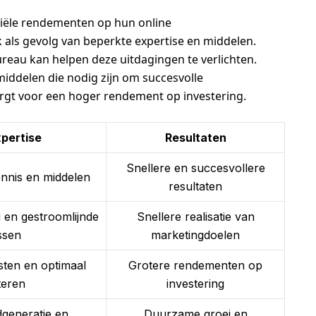
iële rendementen op hun online
 als gevolg van beperkte expertise en middelen.
au kan helpen deze uitdagingen te verlichten.
middelen die nodig zijn om succesvolle
rgt voor een hoger rendement op investering.
pertise
Resultaten
Snellere en succesvollere
ennis en middelen
resultaten
g en gestroomlijnde
Snellere realisatie van
ssen
marketingdoelen
sten en optimaal
Grotere rendementen op
teren
investering
dgeneratie en
Duurzame groei en