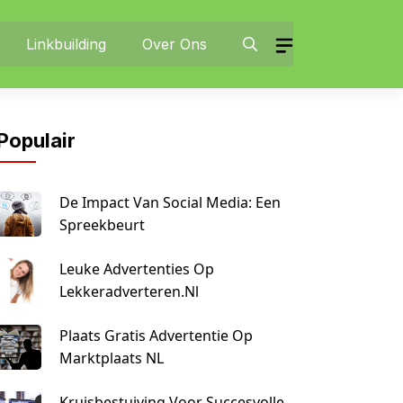
Linkbuilding
Over Ons
Populair
De Impact Van Social Media: Een
Spreekbeurt
Leuke Advertenties Op
Lekkeradverteren.nl
Plaats Gratis Advertentie Op
Marktplaats NL
Kruisbestuiving Voor Succesvolle