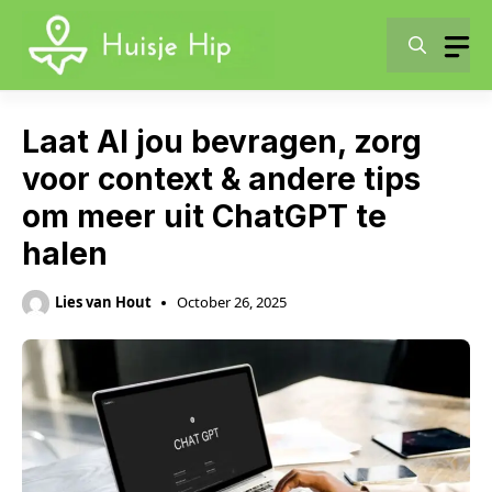
Skip
to
content
Laat AI jou bevragen, zorg
voor context & andere tips
om meer uit ChatGPT te
halen
Lies van Hout
October 26, 2025