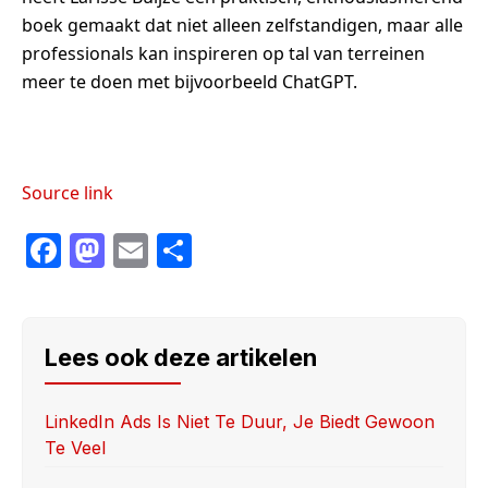
boek gemaakt dat niet alleen zelfstandigen, maar alle
professionals kan inspireren op tal van terreinen
meer te doen met bijvoorbeeld ChatGPT.
Source link
F
M
E
S
a
a
m
h
c
st
ail
ar
e
o
e
Lees ook deze artikelen
b
d
o
o
LinkedIn Ads Is Niet Te Duur, Je Biedt Gewoon
Te Veel
o
n