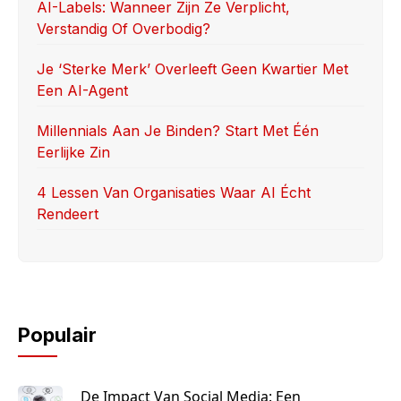
k
AI-Labels: Wanneer Zijn Ze Verplicht,
Verstandig Of Overbodig?
Je ‘sterke Merk’ Overleeft Geen Kwartier Met
Een AI-Agent
Millennials Aan Je Binden? Start Met Één
Eerlijke Zin
4 Lessen Van Organisaties Waar AI Écht
Rendeert
Populair
De Impact Van Social Media: Een