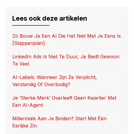
c
st
ail
ar
e
o
e
Lees ook deze artikelen
b
d
o
o
Zo Bouw Je Een AI Die Het Niet Met Je Eens Is
[stappenplan]
o
n
k
LinkedIn Ads Is Niet Te Duur, Je Biedt Gewoon
Te Veel
AI-Labels: Wanneer Zijn Ze Verplicht,
Verstandig Of Overbodig?
Je ‘sterke Merk’ Overleeft Geen Kwartier Met
Een AI-Agent
Millennials Aan Je Binden? Start Met Één
Eerlijke Zin