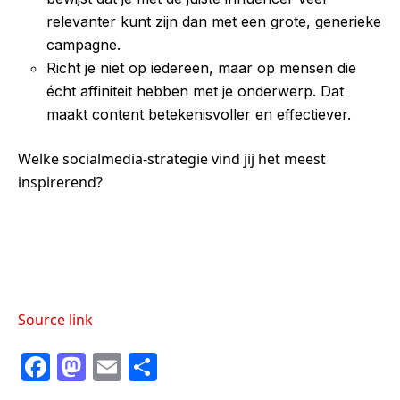
relevanter kunt zijn dan met een grote, generieke
campagne.
Richt je niet op iedereen, maar op mensen die
écht affiniteit hebben met je onderwerp. Dat
maakt content betekenisvoller en effectiever.
Welke socialmedia-strategie vind jij het meest
inspirerend?
Source link
F
M
E
S
a
a
m
h