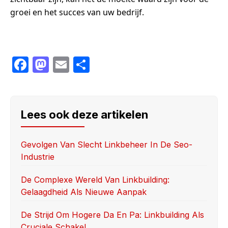
groei en het succes van uw bedrijf.
F
M
E
S
a
a
m
h
c
st
ail
ar
e
o
e
Lees ook deze artikelen
b
d
o
o
Gevolgen Van Slecht Linkbeheer In De Seo-
Industrie
o
n
k
De Complexe Wereld Van Linkbuilding:
Gelaagdheid Als Nieuwe Aanpak
De Strijd Om Hogere Da En Pa: Linkbuilding Als
Cruciale Schakel