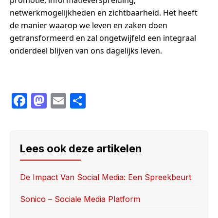
promotie, informatieverspreiding,
netwerkmogelijkheden en zichtbaarheid. Het heeft
de manier waarop we leven en zaken doen
getransformeerd en zal ongetwijfeld een integraal
onderdeel blijven van ons dagelijks leven.
F
M
E
S
a
a
m
h
c
st
ail
ar
e
o
e
Lees ook deze artikelen
b
d
o
o
De Impact Van Social Media: Een Spreekbeurt
o
n
Sonico – Sociale Media Platform
k