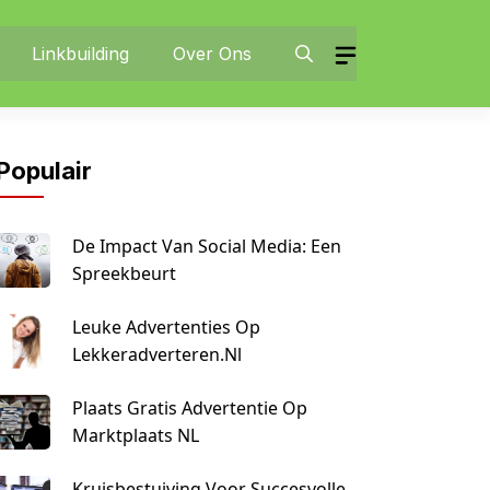
Linkbuilding
Over Ons
Populair
De Impact Van Social Media: Een
Spreekbeurt
Leuke Advertenties Op
Lekkeradverteren.nl
Plaats Gratis Advertentie Op
Marktplaats NL
Kruisbestuiving Voor Succesvolle