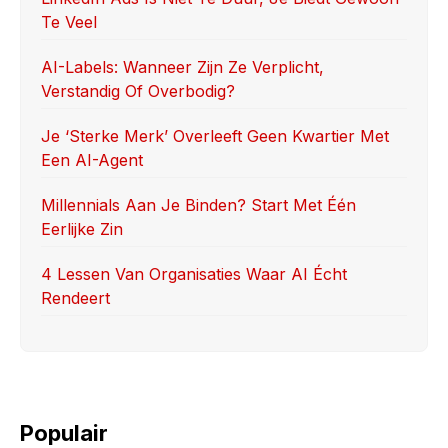
o
o
Te Veel
o
n
k
AI-Labels: Wanneer Zijn Ze Verplicht,
Verstandig Of Overbodig?
Je ‘sterke Merk’ Overleeft Geen Kwartier Met
Een AI-Agent
Millennials Aan Je Binden? Start Met Één
Eerlijke Zin
4 Lessen Van Organisaties Waar AI Écht
Rendeert
Populair