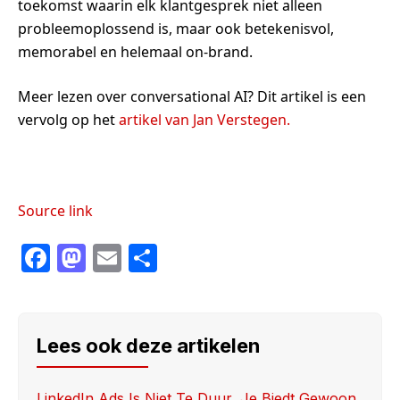
toekomst waarin elk klantgesprek niet alleen
probleemoplossend is, maar ook betekenisvol,
memorabel en helemaal on-brand.
Meer lezen over conversational AI? Dit artikel is een
vervolg op het
artikel van Jan Verstegen.
Source link
F
M
E
S
a
a
m
h
c
st
ail
ar
e
o
e
Lees ook deze artikelen
b
d
LinkedIn Ads Is Niet Te Duur, Je Biedt Gewoon