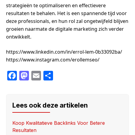
strategieën te optimaliseren en effectievere
resultaten te behalen. Het is een spannende tijd voor
deze professionals, en hun rol zal ongetwijfeld blijven
groeien naarmate de digitale marketing zich verder
ontwikkelt.
https://www.linkedin.com/in/errol-lem-0b33092ba/
https://www.instagram.com/erollemseo/
F
M
E
S
a
a
m
h
c
st
ail
ar
e
o
e
Lees ook deze artikelen
b
d
o
o
Koop Kwalitatieve Backlinks Voor Betere
Resultaten
o
n