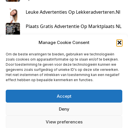
Leuke Advertenties Op Lekkeradverteren.nl
Plaats Gratis Advertentie Op Marktplaats NL
Kruisbestuiving Voor Succesvolle Marketing
Manage Cookie Consent
Om de beste ervaringen te bieden, gebruiken we technologieën
zoals cookies om apparaatinformatie op te slaan en/of te bekijken.
Door toestemming te geven voor deze technologieën kunnen we
gegevens zoals surfgedrag of unieke ID's op deze site verwerken.
Het niet instemmen of intrekken van toestemming kan een negatief
effect hebben op bepaalde kenmerken en functies.
Accept
Deny
info@huisjehip.nl | © 2026
View preferences
Privacy Policy
|
Contact