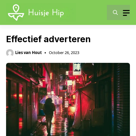
Skip
to
content
Effectief adverteren
Lies van Hout
October 26, 2023