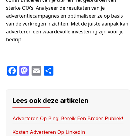
sterke CTA’s. Analyseer de resultaten van je
advertentiecampagnes en optimaliseer ze op basis
van de verkregen inzichten. Met de juiste aanpak kan
adverteren een waardevolle investering zijn voor je
bedrijf.
F
M
E
S
a
a
m
h
c
st
ail
ar
e
o
e
Lees ook deze artikelen
b
d
o
o
Adverteren Op Bing: Bereik Een Breder Publiek!
o
n
Kosten Adverteren Op LinkedIn