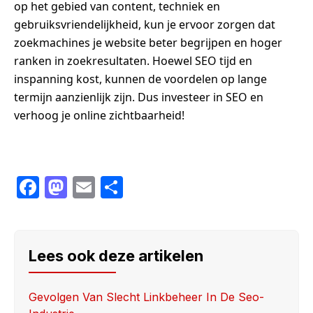
op het gebied van content, techniek en
gebruiksvriendelijkheid, kun je ervoor zorgen dat
zoekmachines je website beter begrijpen en hoger
ranken in zoekresultaten. Hoewel SEO tijd en
inspanning kost, kunnen de voordelen op lange
termijn aanzienlijk zijn. Dus investeer in SEO en
verhoog je online zichtbaarheid!
F
M
E
S
a
a
m
h
c
st
ail
ar
e
o
e
Lees ook deze artikelen
b
d
o
o
Gevolgen Van Slecht Linkbeheer In De Seo-