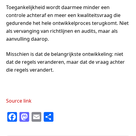
Toegankelijkheid wordt daarmee minder een
controle achteraf en meer een kwaliteitsvraag die
gedurende het hele ontwikkelproces terugkomt. Niet
als vervanging van richtlijnen en audits, maar als
aanvulling daarop.
Misschien is dat de belangrijkste ontwikkeling: niet
dat de regels veranderen, maar dat de vraag achter
die regels verandert.
Source link
F
M
E
S
a
a
m
h