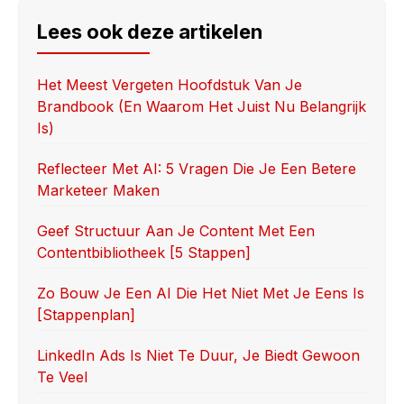
c
st
ail
ar
e
o
e
Lees ook deze artikelen
b
d
o
o
Het Meest Vergeten Hoofdstuk Van Je
Brandbook (en Waarom Het Juist Nu Belangrijk
o
n
Is)
k
Reflecteer Met AI: 5 Vragen Die Je Een Betere
Marketeer Maken
Geef Structuur Aan Je Content Met Een
Contentbibliotheek [5 Stappen]
Zo Bouw Je Een AI Die Het Niet Met Je Eens Is
[stappenplan]
LinkedIn Ads Is Niet Te Duur, Je Biedt Gewoon
Te Veel