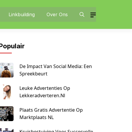
Linkbuilding
Over Ons
Populair
De Impact Van Social Media: Een
Spreekbeurt
Leuke Advertenties Op
Lekkeradverteren.nl
Plaats Gratis Advertentie Op
Marktplaats NL
Kruisbestuiving Voor Succesvolle