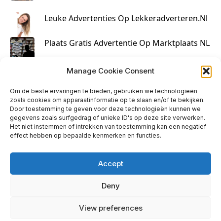
Leuke Advertenties Op Lekkeradverteren.nl
Plaats Gratis Advertentie Op Marktplaats NL
Kruisbestuiving Voor Succesvolle Marketing
Manage Cookie Consent
Om de beste ervaringen te bieden, gebruiken we technologieën
zoals cookies om apparaatinformatie op te slaan en/of te bekijken.
Door toestemming te geven voor deze technologieën kunnen we
gegevens zoals surfgedrag of unieke ID's op deze site verwerken.
Het niet instemmen of intrekken van toestemming kan een negatief
effect hebben op bepaalde kenmerken en functies.
Accept
Deny
info@huisjehip.nl | © 2026
View preferences
Privacy Policy
|
Contact