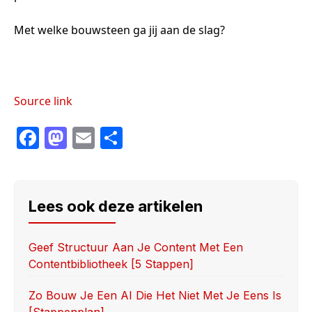
Met welke bouwsteen ga jij aan de slag?
Source link
F
M
E
S
a
a
m
h
c
st
ail
ar
e
o
e
Lees ook deze artikelen
b
d
o
o
Geef Structuur Aan Je Content Met Een
Contentbibliotheek [5 Stappen]
o
n
k
Zo Bouw Je Een AI Die Het Niet Met Je Eens Is
[stappenplan]