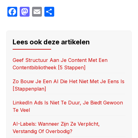
F
M
E
S
a
a
m
h
c
st
ail
ar
e
o
e
Lees ook deze artikelen
b
d
o
o
Geef Structuur Aan Je Content Met Een
Contentbibliotheek [5 Stappen]
o
n
k
Zo Bouw Je Een AI Die Het Niet Met Je Eens Is
[stappenplan]
LinkedIn Ads Is Niet Te Duur, Je Biedt Gewoon
Te Veel
AI-Labels: Wanneer Zijn Ze Verplicht,
Verstandig Of Overbodig?