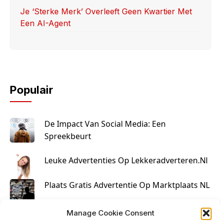
Je ‘sterke Merk’ Overleeft Geen Kwartier Met
Een AI-Agent
Populair
De Impact Van Social Media: Een
Spreekbeurt
Leuke Advertenties Op Lekkeradverteren.nl
Plaats Gratis Advertentie Op Marktplaats NL
Kruisbestuiving Voor Succesvolle Marketing
Manage Cookie Consent