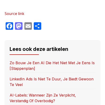
Source link
F
M
E
S
a
a
m
h
c
st
ail
ar
e
o
e
Lees ook deze artikelen
b
d
o
o
Zo Bouw Je Een AI Die Het Niet Met Je Eens Is
[stappenplan]
o
n
k
LinkedIn Ads Is Niet Te Duur, Je Biedt Gewoon
Te Veel
AI-Labels: Wanneer Zijn Ze Verplicht,
Verstandig Of Overbodig?