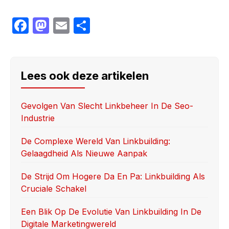
F
M
E
S
a
a
m
h
c
st
ail
ar
e
o
e
Lees ook deze artikelen
b
d
o
o
Gevolgen Van Slecht Linkbeheer In De Seo-
Industrie
o
n
k
De Complexe Wereld Van Linkbuilding:
Gelaagdheid Als Nieuwe Aanpak
De Strijd Om Hogere Da En Pa: Linkbuilding Als
Cruciale Schakel
Een Blik Op De Evolutie Van Linkbuilding In De
Digitale Marketingwereld