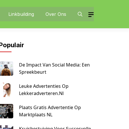
Linkbuilding
Over Ons
Populair
De Impact Van Social Media: Een
Spreekbeurt
Leuke Advertenties Op
Lekkeradverteren.nl
Plaats Gratis Advertentie Op
Marktplaats NL
Kruisbestuiving Voor Succesvolle