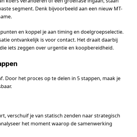
an koers veranderen of een groeifase ingaan, staan
 vaste segment. Denk bijvoorbeeld aan een nieuw MT-
name.
apunten en koppel je aan timing en doelgroepselectie.
tie ontvankelijk is voor contact. Het draait daarbij
die iets zeggen over urgentie en koopbereidheid.
tappen
. Door het proces op te delen in 5 stappen, maak je
baar.
t, verschuif je van statisch zenden naar strategisch
 en analyseer het moment waarop de samenwerking