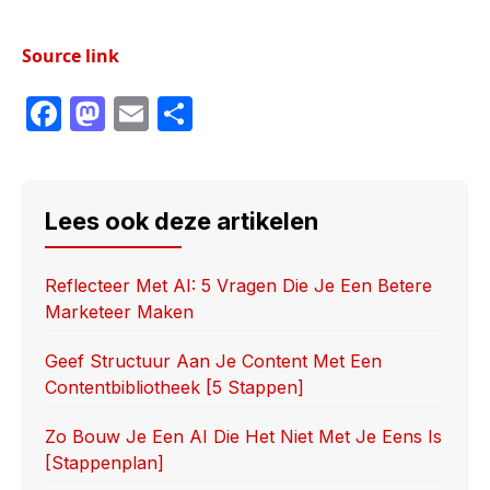
Source link
F
M
E
S
a
a
m
h
c
st
ai
ar
e
o
l
e
Lees ook deze artikelen
b
d
o
o
Reflecteer Met AI: 5 Vragen Die Je Een Betere
Marketeer Maken
o
n
k
Geef Structuur Aan Je Content Met Een
Contentbibliotheek [5 Stappen]
Zo Bouw Je Een AI Die Het Niet Met Je Eens Is
[stappenplan]