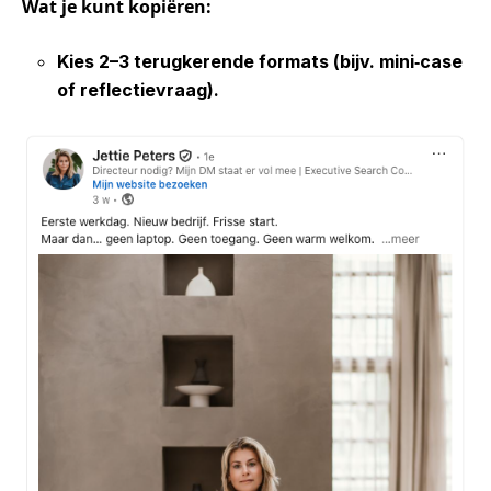
Wat je kunt
kopiëren:
Kies
2–3
terugkerende
formats
(bijv. mini
‑
case
of
reflectievraag).