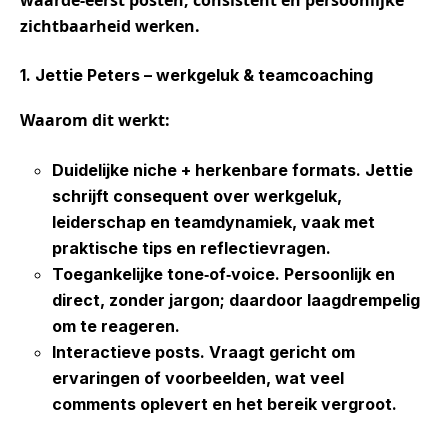
waarde
‑
eerst posten, consistent en persoonlijke
zichtbaarheid werken.
1. Jettie Peters – werkgeluk & teamcoaching
Waarom dit
werkt:
Duidelijke
niche
+
herkenbare
formats.
Jettie
schrijft consequent over werkgeluk,
leiderschap en teamdynamiek, vaak met
praktische tips en reflectievragen.
Toegankelijke
tone
‑
of
‑
voice.
Persoonlijk en
direct, zonder jargon;
daardoor
laagdrempelig
om te
reageren.
Interactieve
posts.
Vraagt gericht om
ervaringen of voorbeelden, wat veel
comments oplevert en het bereik vergroot.