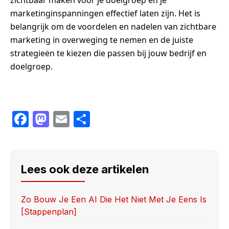
zichtbaar maken voor je doelgroep en je
marketinginspanningen effectief laten zijn. Het is
belangrijk om de voordelen en nadelen van zichtbare
marketing in overweging te nemen en de juiste
strategieën te kiezen die passen bij jouw bedrijf en
doelgroep.
F
M
E
S
a
a
m
h
c
st
ail
ar
e
o
e
Lees ook deze artikelen
b
d
o
o
Zo Bouw Je Een AI Die Het Niet Met Je Eens Is
[stappenplan]
o
n