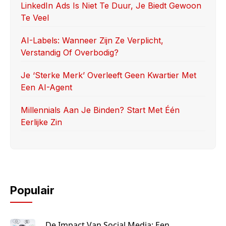
k
LinkedIn Ads Is Niet Te Duur, Je Biedt Gewoon
Te Veel
AI-Labels: Wanneer Zijn Ze Verplicht,
Verstandig Of Overbodig?
Je ‘sterke Merk’ Overleeft Geen Kwartier Met
Een AI-Agent
Millennials Aan Je Binden? Start Met Één
Eerlijke Zin
Populair
De Impact Van Social Media: Een