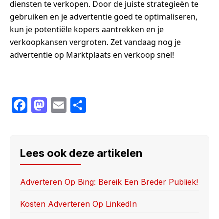
diensten te verkopen. Door de juiste strategieën te
gebruiken en je advertentie goed te optimaliseren,
kun je potentiële kopers aantrekken en je
verkoopkansen vergroten. Zet vandaag nog je
advertentie op Marktplaats en verkoop snel!
F
M
E
S
a
a
m
h
c
st
ail
ar
e
o
e
Lees ook deze artikelen
b
d
o
o
Adverteren Op Bing: Bereik Een Breder Publiek!
o
n
Kosten Adverteren Op LinkedIn
k