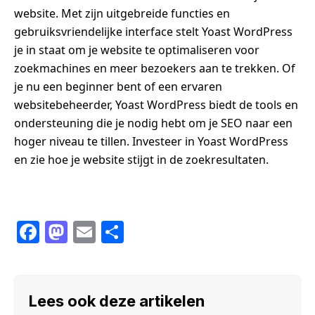
website. Met zijn uitgebreide functies en
gebruiksvriendelijke interface stelt Yoast WordPress
je in staat om je website te optimaliseren voor
zoekmachines en meer bezoekers aan te trekken. Of
je nu een beginner bent of een ervaren
websitebeheerder, Yoast WordPress biedt de tools en
ondersteuning die je nodig hebt om je SEO naar een
hoger niveau te tillen. Investeer in Yoast WordPress
en zie hoe je website stijgt in de zoekresultaten.
F
M
E
S
a
a
m
h
c
st
ail
ar
e
o
e
Lees ook deze artikelen