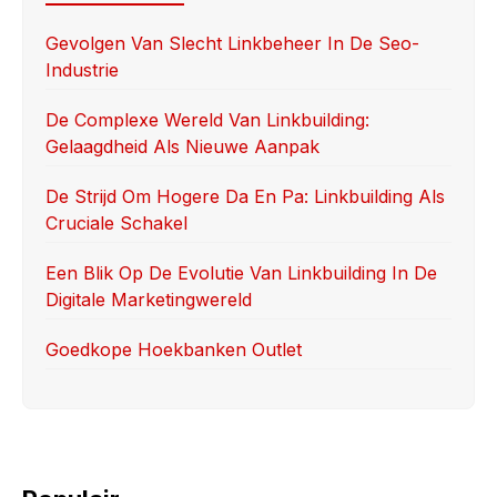
b
d
o
o
Gevolgen Van Slecht Linkbeheer In De Seo-
Industrie
o
n
k
De Complexe Wereld Van Linkbuilding:
Gelaagdheid Als Nieuwe Aanpak
De Strijd Om Hogere Da En Pa: Linkbuilding Als
Cruciale Schakel
Een Blik Op De Evolutie Van Linkbuilding In De
Digitale Marketingwereld
Goedkope Hoekbanken Outlet