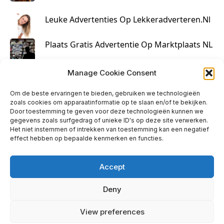
Leuke Advertenties Op Lekkeradverteren.nl
Plaats Gratis Advertentie Op Marktplaats NL
Kruisbestuiving Voor Succesvolle Marketing
Manage Cookie Consent
Om de beste ervaringen te bieden, gebruiken we technologieën
zoals cookies om apparaatinformatie op te slaan en/of te bekijken.
Door toestemming te geven voor deze technologieën kunnen we
gegevens zoals surfgedrag of unieke ID's op deze site verwerken.
Het niet instemmen of intrekken van toestemming kan een negatief
effect hebben op bepaalde kenmerken en functies.
Accept
Deny
info@huisjehip.nl | © 2026
View preferences
Privacy Policy
|
Contact