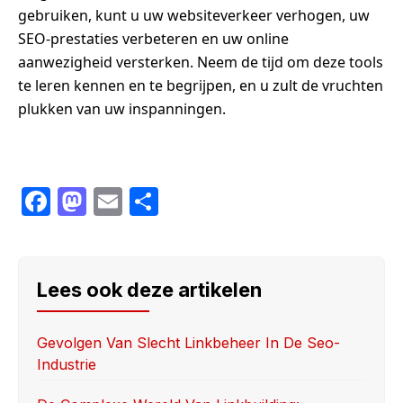
gebruiken, kunt u uw websiteverkeer verhogen, uw
SEO-prestaties verbeteren en uw online
aanwezigheid versterken. Neem de tijd om deze tools
te leren kennen en te begrijpen, en u zult de vruchten
plukken van uw inspanningen.
F
M
E
S
a
a
m
h
c
st
ail
ar
e
o
e
Lees ook deze artikelen
b
d
o
o
Gevolgen Van Slecht Linkbeheer In De Seo-
Industrie
o
n
k