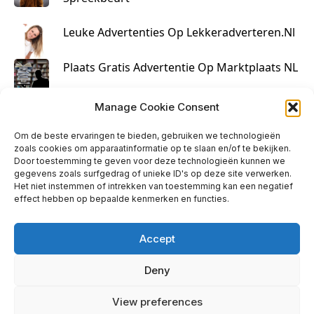
Leuke Advertenties Op Lekkeradverteren.nl
Plaats Gratis Advertentie Op Marktplaats NL
Kruisbestuiving Voor Succesvolle Marketing
Manage Cookie Consent
Om de beste ervaringen te bieden, gebruiken we technologieën
zoals cookies om apparaatinformatie op te slaan en/of te bekijken.
Door toestemming te geven voor deze technologieën kunnen we
gegevens zoals surfgedrag of unieke ID's op deze site verwerken.
Het niet instemmen of intrekken van toestemming kan een negatief
effect hebben op bepaalde kenmerken en functies.
Accept
Deny
info@huisjehip.nl | © 2026
View preferences
Privacy Policy
|
Contact