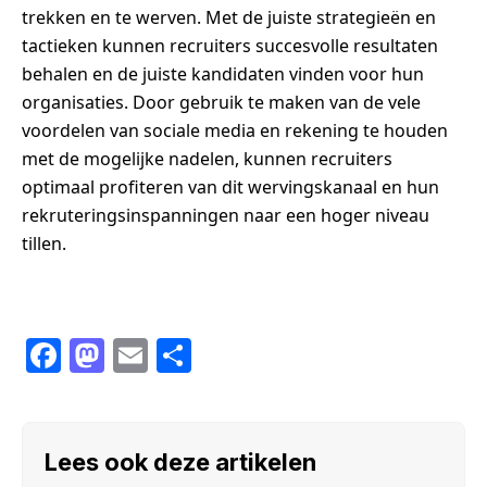
trekken en te werven. Met de juiste strategieën en
tactieken kunnen recruiters succesvolle resultaten
behalen en de juiste kandidaten vinden voor hun
organisaties. Door gebruik te maken van de vele
voordelen van sociale media en rekening te houden
met de mogelijke nadelen, kunnen recruiters
optimaal profiteren van dit wervingskanaal en hun
rekruteringsinspanningen naar een hoger niveau
tillen.
F
M
E
S
a
a
m
h
c
st
ail
ar
e
o
e
Lees ook deze artikelen