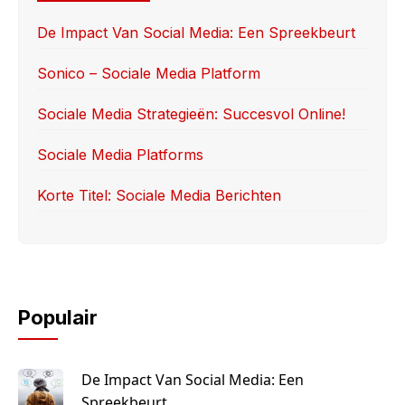
b
d
o
o
De Impact Van Social Media: Een Spreekbeurt
o
n
Sonico – Sociale Media Platform
k
Sociale Media Strategieën: Succesvol Online!
Sociale Media Platforms
Korte Titel: Sociale Media Berichten
Populair
De Impact Van Social Media: Een
Spreekbeurt