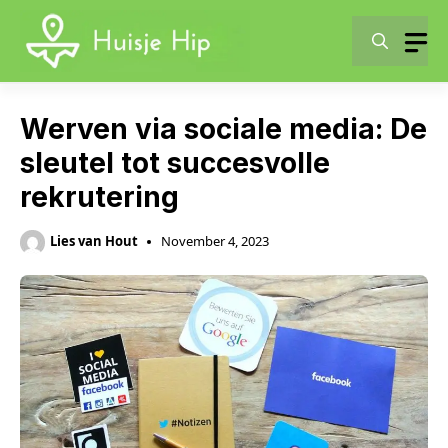
Skip
to
content
Werven via sociale media: De
sleutel tot succesvolle
rekrutering
Lies van Hout
November 4, 2023