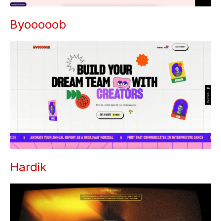
Byooooob
Hardik