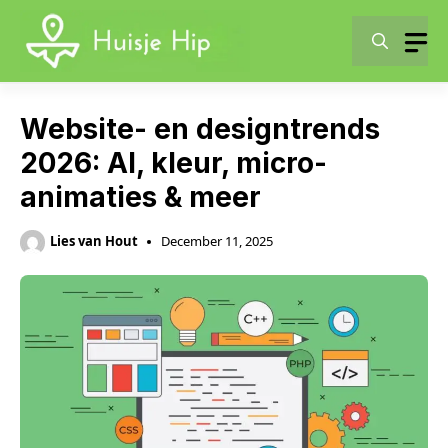
Skip
to
content
Website- en designtrends
2026: AI, kleur, micro-
animaties & meer
Lies van Hout
December 11, 2025