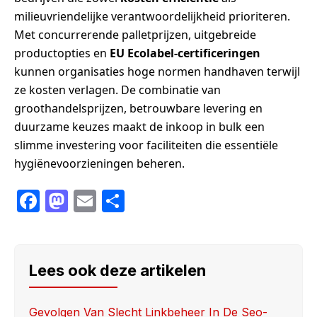
milieuvriendelijke verantwoordelijkheid prioriteren.
Met concurrerende palletprijzen, uitgebreide
productopties en
EU Ecolabel-certificeringen
kunnen organisaties hoge normen handhaven terwijl
ze kosten verlagen. De combinatie van
groothandelsprijzen, betrouwbare levering en
duurzame keuzes maakt de inkoop in bulk een
slimme investering voor faciliteiten die essentiële
hygiënevoorzieningen beheren.
F
M
E
S
a
a
m
h
c
st
ail
ar
e
o
e
Lees ook deze artikelen
b
d
o
o
Gevolgen Van Slecht Linkbeheer In De Seo-