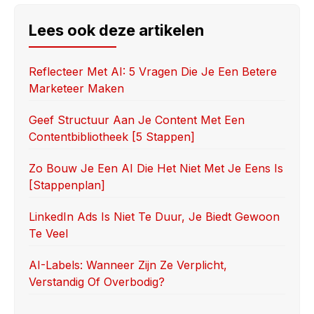
c
st
ail
ar
e
o
e
Lees ook deze artikelen
b
d
o
o
Reflecteer Met AI: 5 Vragen Die Je Een Betere
Marketeer Maken
o
n
k
Geef Structuur Aan Je Content Met Een
Contentbibliotheek [5 Stappen]
Zo Bouw Je Een AI Die Het Niet Met Je Eens Is
[stappenplan]
LinkedIn Ads Is Niet Te Duur, Je Biedt Gewoon
Te Veel
AI-Labels: Wanneer Zijn Ze Verplicht,
Verstandig Of Overbodig?