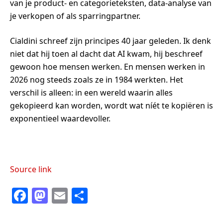
van je product- en categorieteksten, data-analyse van
je verkopen of als sparringpartner.
Cialdini schreef zijn principes 40 jaar geleden. Ik denk
niet dat hij toen al dacht dat AI kwam, hij beschreef
gewoon hoe mensen werken. En mensen werken in
2026 nog steeds zoals ze in 1984 werkten. Het
verschil is alleen: in een wereld waarin alles
gekopieerd kan worden, wordt wat níét te kopiëren is
exponentieel waardevoller.
Source link
F
M
E
S
a
a
m
h