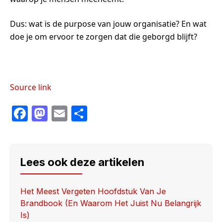
Dus: wat is de purpose van jouw organisatie? En wat
doe je om ervoor te zorgen dat die geborgd blijft?
Source link
F
M
E
S
a
a
m
h
c
st
ail
ar
e
o
e
Lees ook deze artikelen
b
d
o
o
Het Meest Vergeten Hoofdstuk Van Je
Brandbook (en Waarom Het Juist Nu Belangrijk
o
n
Is)