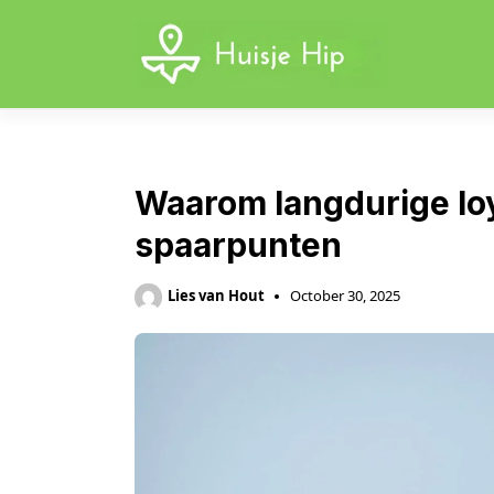
Skip
to
content
Waarom langdurige loya
spaarpunten
Lies van Hout
October 30, 2025