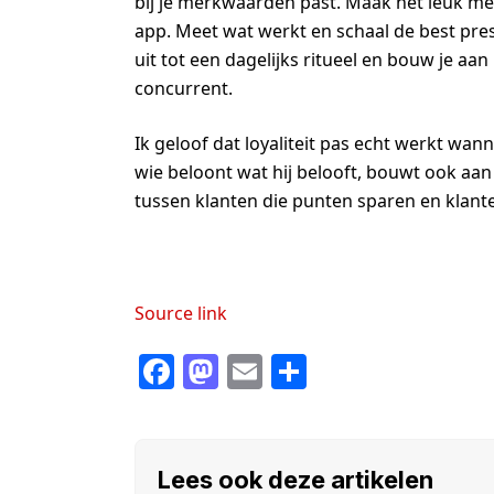
bij je merkwaarden past. Maak het leuk met
app. Meet wat werkt en schaal de best pres
uit tot een dagelijks ritueel en bouw je aan
concurrent.
Ik geloof dat loyaliteit pas echt werkt wan
wie beloont wat hij belooft, bouwt ook aan
tussen klanten die punten sparen en klante
Source link
F
M
E
S
a
a
m
h
c
st
ail
ar
e
o
e
Lees ook deze artikelen