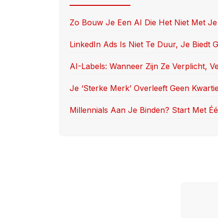
b
d
o
o
Zo Bouw Je Een AI Die Het Niet Met Je
o
n
LinkedIn Ads Is Niet Te Duur, Je Biedt
k
AI-Labels: Wanneer Zijn Ze Verplicht, V
Je ‘sterke Merk’ Overleeft Geen Kwarti
Millennials Aan Je Binden? Start Met Één