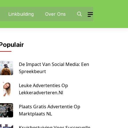
Linkbuilding
Over Ons
Populair
De Impact Van Social Media: Een
Spreekbeurt
Leuke Advertenties Op
Lekkeradverteren.nl
Plaats Gratis Advertentie Op
Marktplaats NL
Kruisbestuiving Voor Succesvolle