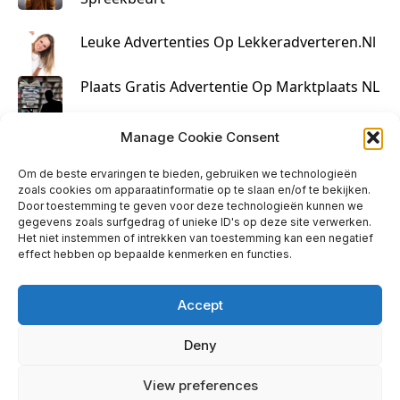
Leuke Advertenties Op Lekkeradverteren.nl
Plaats Gratis Advertentie Op Marktplaats NL
Kruisbestuiving Voor Succesvolle Marketing
Manage Cookie Consent
Om de beste ervaringen te bieden, gebruiken we technologieën
zoals cookies om apparaatinformatie op te slaan en/of te bekijken.
Door toestemming te geven voor deze technologieën kunnen we
gegevens zoals surfgedrag of unieke ID's op deze site verwerken.
Het niet instemmen of intrekken van toestemming kan een negatief
effect hebben op bepaalde kenmerken en functies.
Accept
Deny
info@huisjehip.nl | © 2026
View preferences
Privacy Policy
|
Contact