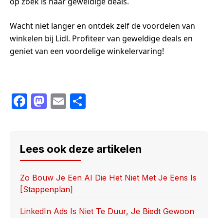
op zoek is naar geweldige deals.
Wacht niet langer en ontdek zelf de voordelen van
winkelen bij Lidl. Profiteer van geweldige deals en
geniet van een voordelige winkelervaring!
F
M
E
S
a
a
m
h
c
st
ail
ar
e
o
e
Lees ook deze artikelen
b
d
o
o
Zo Bouw Je Een AI Die Het Niet Met Je Eens Is
[stappenplan]
o
n
k
LinkedIn Ads Is Niet Te Duur, Je Biedt Gewoon