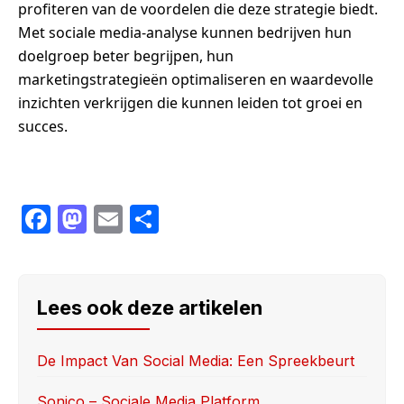
profiteren van de voordelen die deze strategie biedt.
Met sociale media-analyse kunnen bedrijven hun
doelgroep beter begrijpen, hun
marketingstrategieën optimaliseren en waardevolle
inzichten verkrijgen die kunnen leiden tot groei en
succes.
F
M
E
S
a
a
m
h
c
st
ail
ar
e
o
e
Lees ook deze artikelen
b
d
o
o
De Impact Van Social Media: Een Spreekbeurt
o
n
Sonico – Sociale Media Platform